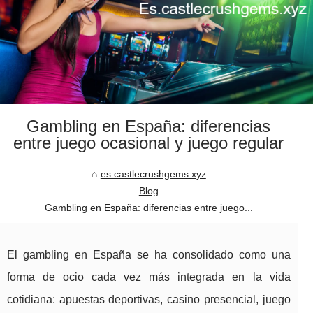
Gambling en España: diferencias
entre juego ocasional y juego regular
es.castlecrushgems.xyz
Blog
Gambling en España: diferencias entre juego...
El gambling en España se ha consolidado como una
forma de ocio cada vez más integrada en la vida
cotidiana: apuestas deportivas, casino presencial, juego