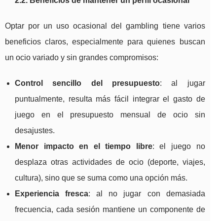
2.2. Beneficios de mantener un perfil ocasional
Optar por un uso ocasional del gambling tiene varios
beneficios claros, especialmente para quienes buscan
un ocio variado y sin grandes compromisos:
Control sencillo del presupuesto
: al jugar
puntualmente, resulta más fácil integrar el gasto de
juego en el presupuesto mensual de ocio sin
desajustes.
Menor impacto en el tiempo libre
: el juego no
desplaza otras actividades de ocio (deporte, viajes,
cultura), sino que se suma como una opción más.
Experiencia fresca
: al no jugar con demasiada
frecuencia, cada sesión mantiene un componente de