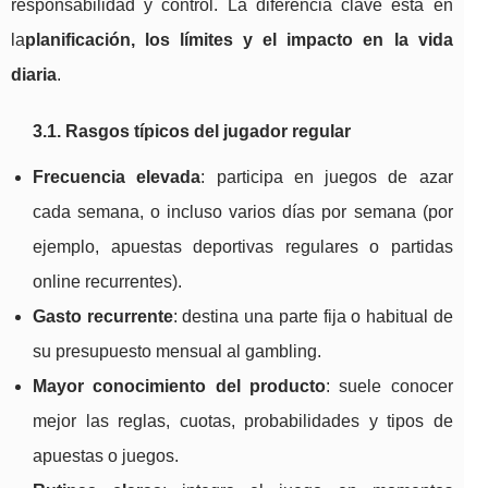
responsabilidad y control. La diferencia clave está en
la
planificación, los límites y el impacto en la vida
diaria
.
3.1. Rasgos típicos del jugador regular
Frecuencia elevada
: participa en juegos de azar
cada semana, o incluso varios días por semana (por
ejemplo, apuestas deportivas regulares o partidas
online recurrentes).
Gasto recurrente
: destina una parte fija o habitual de
su presupuesto mensual al gambling.
Mayor conocimiento del producto
: suele conocer
mejor las reglas, cuotas, probabilidades y tipos de
apuestas o juegos.