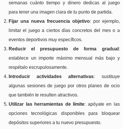
semanas cuánto tiempo y dinero dedicas al juego
para tener una imagen clara de tu punto de partida.
Fijar una nueva frecuencia objetivo
: por ejemplo,
limitar el juego a ciertos días concretos del mes o a
eventos deportivos muy específicos.
Reducir el presupuesto de forma gradual
:
establece un importe máximo mensual más bajo y
respétalo escrupulosamente.
Introducir actividades alternativas
: sustituye
algunas sesiones de juego por otros planes de ocio
que también te resulten atractivos.
Utilizar las herramientas de límite
: apóyate en las
opciones tecnológicas disponibles para bloquear
depósitos superiores a tu nuevo presupuesto.