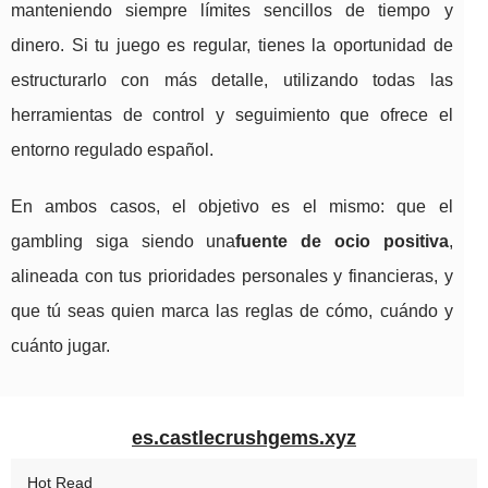
manteniendo siempre límites sencillos de tiempo y
dinero. Si tu juego es regular, tienes la oportunidad de
estructurarlo con más detalle, utilizando todas las
herramientas de control y seguimiento que ofrece el
entorno regulado español.
En ambos casos, el objetivo es el mismo: que el
gambling siga siendo una
fuente de ocio positiva
,
alineada con tus prioridades personales y financieras, y
que tú seas quien marca las reglas de cómo, cuándo y
cuánto jugar.
es.castlecrushgems.xyz
Hot Read